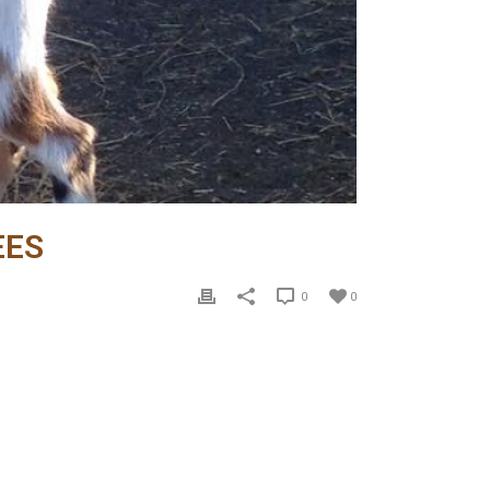
EES
0
0